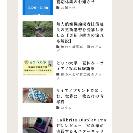
夏期休業のお知らせ
お知らせ
無人航空機操縦者技能証
明の更新講習を受講しま
した【更新手続きの流れ
も解説】
柿の木坂写真工房のブロ
グ
とりつ大学 夏休み・サ
イアノ写真体験講座
柿の木坂写真工房のブロ
グ
サイアノプリントで楽し
む、世界に一枚だけの青
写真
コラム
Calibrite Display Pro
HL レビュー｜写真館が
実践するモニターキャリ