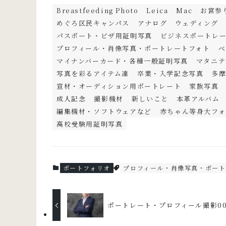
Breastfeeding Photo
Leica
Mac
お宮参
めぐろ区民キャンパス
アナログ
ウェディング
パスポート・ビザ用証明写真
ビジネスポートレ
プロフィール・肖像写真・ポートレートフォト
ベ
マイナンバーカード・各種一般証明写真
マタニテ
写真を彩るアイテム達
卒業・入学記念写真
多
宣材・オーディション用ポートレート
家族写真
成人記念
撮影機材
新しいこと
本革アルバム
編集機材・ソフトウェアなど
赤ちゃん等身大フォ
高校受験用証明写真
ポートフォリオ
プロフィール・肖像写真・ポート
ポートレート・プロフィール撮影00