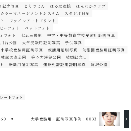
り記念写真
とりつじん
はる助産院
ほんわかクラブ
カラーマネージメントシステム
スタジオ日記
ート
ファインアートプリント
ビーフォト
ペットフォト
ィフォト
七五三撮影
中学・中等教育学校受験用証明写真
摩川台公園
大学受験用証明写真
子供写真
小学校受験用証明写真
就活用証明写真
幼稚園受験用証明写真
林試の森公園
等々力渓谷公園
結婚記念日
ト
転職用証明写真
運転免許証用証明写真
駒沢公園
レートフォト
60
大学受験用・証明写真作例：0033